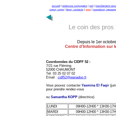
accueil
l
violences conjugales
|
viol
|
harcèlement sex
coeur, corps
|
liens, contacts
|
pros
|
questions, messag
Le coin des pros
Depuis le 1er octobr
Centre d'Information sur 
Coordonnées du CIDFF 52 :
7/21 rue Fléming
52000 CHAUMONT
Tél. 03 25 02 07 02
Email :
cidf52@wanadoo.fr
Vous pouvez contacter
Yasmina El Faqir
(juri
pour prendre rendez-vous
ou
Samantha KOPP
(directrice)
LUNDI
09H00-12H00 * 13H30-17
MARDI
09H00-12H00 * 13H30-17