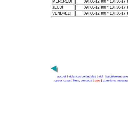
MERCREDI
09H00-12H00 * 13H30-17
JEUDI
09H00-12H00 * 13H30-17
VENDREDI
09H00-12H00 * 13H30-17
accueil
l
violences conjugales
|
viol
|
harcèlement sex
coeur, corps
|
liens, contacts
|
pros
|
questions, messag