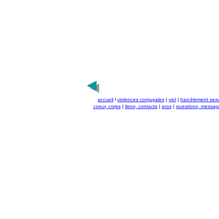
accueil
l
violences conjugales
|
viol
|
harcèlement sex
coeur, corps
|
liens, contacts
|
pros
|
questions, messag