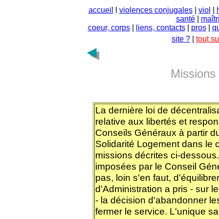
accueil
l
violences conjugales
|
viol
|
santé
|
maîtr
coeur, corps
|
liens, contacts
|
pros
|
q
site ?
|
tout s
Missions
La dernière loi de décentrali
relative aux libertés et respo
Conseils Généraux à partir d
Solidarité Logement dans le c
missions décrites ci-dessous.
imposées par le Conseil Gén
pas, loin s'en faut, d'équilibr
d'Administration a pris - sur l
- la décision d'abandonner le
fermer le service. L'unique s